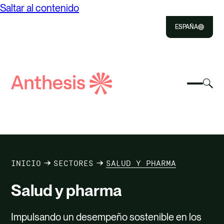
Saltar al contenido
ESPAÑA
Close
Select
Sel
to
Selecc
Búsqueda
par
Selec
Close
para
de
alte
para
alterna
el
busca
Anthesis
el
mo
NOSOTROS
menú
de
móvil
bús
SOLUCIONES
INICIO
SECTORES
SALUD Y PHARMA
IMPACTO
Salud y pharma
RECURSOS
Impulsando un desempeño sostenible en los