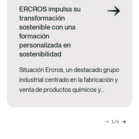
ERCROS impulsa su
transformación
sostenible con una
formación
personalizada en
sostenibilidad
Situación Ercros, un destacado grupo
industrial centrado en la fabricación y
venta de productos químicos y
farmacéuticos, buscaba formar y
preparar a sus equipos internos en
las últimas tendencias y actualidad en
1
4
Diapositiva
Diapo
sostenibilidad para reforzar su
siguiente
anteri