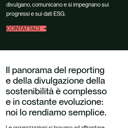
CARRIERE
divulgano, comunicano e si impegnano sui
progressi e sui dati ESG.
CONTATTO
CONTATTACI
Il panorama del reporting
e della divulgazione della
sostenibilità è complesso
e in costante evoluzione:
noi lo rendiamo semplice.
Le organizzazioni si trovano ad affrontare